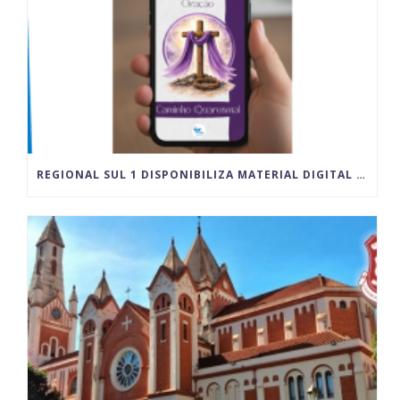
REGIONAL SUL 1 DISPONIBILIZA MATERIAL DIGITAL PARA VIVÊNCIA DA QUARESMA E DO TEMPO PASCAL