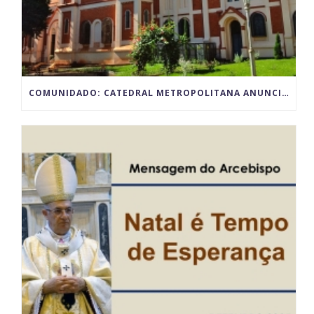
COMUNIDADO: CATEDRAL METROPOLITANA ANUNCIA PARALISAÇÃO TEMPORÁRIA DAS ATIVIDADES POR MOTIVO DAS OBRAS DE RESTAURO