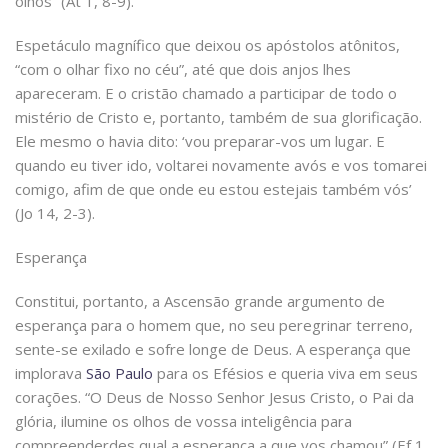
olhos” (At 1, 8-9).
Espetáculo magnífico que deixou os apóstolos atônitos,
“com o olhar fixo no céu”, até que dois anjos lhes
apareceram. E o cristão chamado a participar de todo o
mistério de Cristo e, portanto, também de sua glorificação.
Ele mesmo o havia dito: ‘vou preparar-vos um lugar. E
quando eu tiver ido, voltarei novamente avós e vos tomarei
comigo, afim de que onde eu estou estejais também vós’
(Jo 14, 2-3).
Esperança
Constitui, portanto, a Ascensão grande argumento de
esperança para o homem que, no seu peregrinar terreno,
sente-se exilado e sofre longe de Deus. A esperança que
implorava
São Paulo
para os Efésios e queria viva em seus
corações. “O Deus de Nosso Senhor Jesus Cristo, o Pai da
glória, ilumine os olhos de vossa inteligência para
compreenderdes qual a esperança a que vos chamou” (Ef 1,