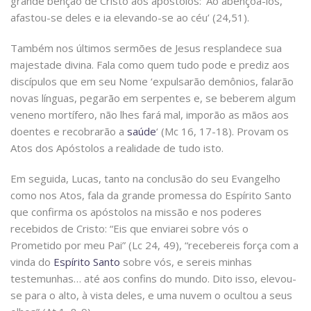
grande bênção de Cristo aos apóstolos: ‘Ao abençoá-los,
afastou-se deles e ia elevando-se ao céu’ (24,51).
Também nos últimos sermões de Jesus resplandece sua
majestade divina. Fala como quem tudo pode e prediz aos
discípulos que em seu Nome ‘expulsarão demônios, falarão
novas línguas, pegarão em serpentes e, se beberem algum
veneno mortífero, não lhes fará mal, imporão as mãos aos
doentes e recobrarão a
saúde
‘ (Mc 16, 17-18). Provam os
Atos dos Apóstolos a realidade de tudo isto.
Em seguida, Lucas, tanto na conclusão do seu Evangelho
como nos Atos, fala da grande promessa do Espírito Santo
que confirma os apóstolos na missão e nos poderes
recebidos de Cristo: “Eis que enviarei sobre vós o
Prometido por meu Pai” (Lc 24, 49), “recebereis força com a
vinda do
Espírito Santo
sobre vós, e sereis minhas
testemunhas… até aos confins do mundo. Dito isso, elevou-
se para o alto, à vista deles, e uma nuvem o ocultou a seus