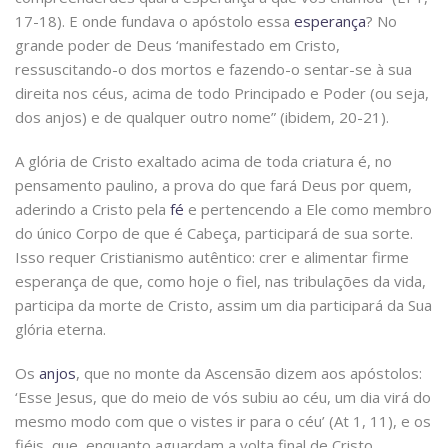
17-18). E onde fundava o apóstolo essa
esperança
? No
grande poder de Deus ‘manifestado em Cristo,
ressuscitando-o dos mortos e fazendo-o sentar-se à sua
direita nos céus, acima de todo Principado e Poder (ou seja,
dos anjos) e de qualquer outro nome” (ibidem, 20-21).
A glória de Cristo exaltado acima de toda criatura é, no
pensamento paulino, a prova do que fará Deus por quem,
aderindo a Cristo pela
fé
e pertencendo a Ele como membro
do único Corpo de que é Cabeça, participará de sua sorte.
Isso requer Cristianismo autêntico: crer e alimentar firme
esperança de que, como hoje o fiel, nas tribulações da vida,
participa da morte de Cristo, assim um dia participará da Sua
glória eterna.
Os
anjos
, que no monte da Ascensão dizem aos apóstolos:
‘Esse Jesus, que do meio de vós subiu ao céu, um dia virá do
mesmo modo com que o vistes ir para o céu’ (At 1, 11), e os
fiéis, que, enquanto aguardam a volta final de Cristo,