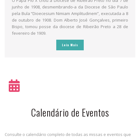
O Papa Pio X criou a Diocese de Ribeirão Preto no dia 7 de
junho de 1908, desmembrando-a da Diocese de São Paulo
pela Bula “Dioecesium Nimiam Amplitudinem”, executada a 8
de outubro de 1908. Dom Alberto José Gonçalves, primeiro
Bispo, tomou posse da diocese de Ribeirão Preto a 28 de
fevereiro de 1909.
Leia Mais
Calendário de Eventos
Consulte o calendário completo de todas as missas e eventos que