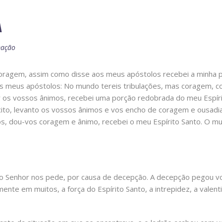
A
ação
coragem, assim como disse aos meus apóstolos recebei a minha p
s meus apóstolos: No mundo tereis tribulações, mas coragem, c
ar os vossos ânimos, recebei uma porção redobrada do meu Espí
ito, levanto os vossos ânimos e vos encho de coragem e ousadia
ós, dou-vos coragem e ânimo, recebei o meu Espírito Santo. O 
 Senhor nos pede, por causa de decepção. A decepção pegou voc
ente em muitos, a força do Espírito Santo, a intrepidez, a valen