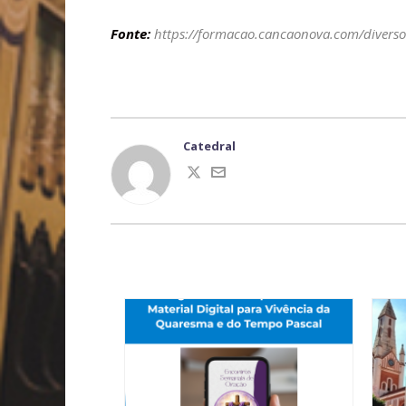
Fonte:
https://formacao.cancaonova.com/divers
Catedral