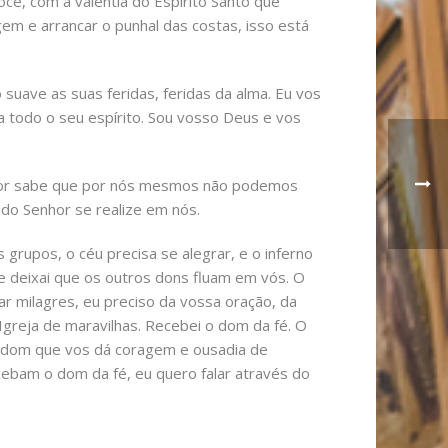
cê, com a valentia do Espírito Santo que
em e arrancar o punhal das costas, isso está
suave as suas feridas, feridas da alma. Eu vos
ia todo o seu espírito. Sou vosso Deus e vos
enhor sabe que por nós mesmos não podemos
 do Senhor se realize em nós.
grupos, o céu precisa se alegrar, e o inferno
e deixai que os outros dons fluam em vós. O
ar milagres, eu preciso da vossa oração, da
Igreja de maravilhas. Recebei o dom da fé. O
se dom que vos dá coragem e ousadia de
ebam o dom da fé, eu quero falar através do