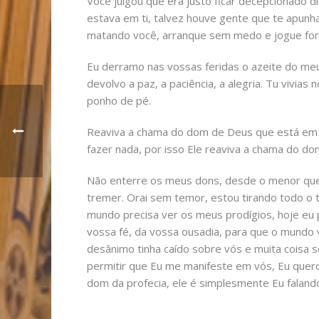
Você julgou que era justo ficar decepcionado d
estava em ti, talvez houve gente que te apunha
matando você, arranque sem medo e jogue for
Eu derramo nas vossas feridas o azeite do meu
devolvo a paz, a paciência, a alegria. Tu vivia
ponho de pé.
Reaviva a chama do dom de Deus que está em 
fazer nada, por isso Ele reaviva a chama do do
Não enterre os meus dons, desde o menor que é 
tremer. Orai sem temor, estou tirando todo o 
mundo precisa ver os meus prodígios, hoje eu p
vossa fé, da vossa ousadia, para que o mundo v
desânimo tinha caído sobre vós e muita coisa 
permitir que Eu me manifeste em vós, Eu quero
dom da profecia, ele é simplesmente Eu faland