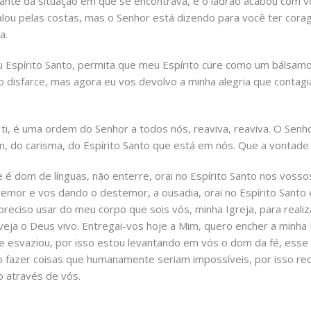
iante da situação em que se encontrava, e o ladrão acabou com vo
lou pelas costas, mas o Senhor está dizendo para você ter corag
a.
 Espírito Santo, permita que meu Espírito cure como um bálsamo 
s no disfarce, mas agora eu vos devolvo a minha alegria que contag
ti, é uma ordem do Senhor a todos nós, reaviva, reaviva. O S
m, do carisma, do Espírito Santo que está em nós. Que a vontade
dom de línguas, não enterre, orai no Espírito Santo nos vossos 
temor e vos dando o destemor, a ousadia, orai no Espírito Santo 
reciso usar do meu corpo que sois vós, minha Igreja, para realiz
eja o Deus vivo. Entregai-vos hoje a Mim, quero encher a minha 
se esvaziou, por isso estou levantando em vós o dom da fé, es
 fazer coisas que humanamente seriam impossíveis, por isso rec
o através de vós.