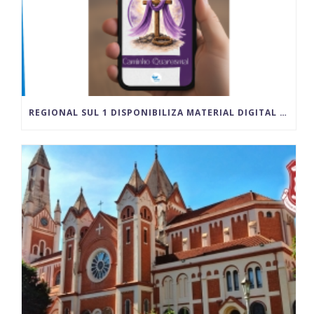
REGIONAL SUL 1 DISPONIBILIZA MATERIAL DIGITAL PARA VIVÊNCIA DA QUARESMA E DO TEMPO PASCAL