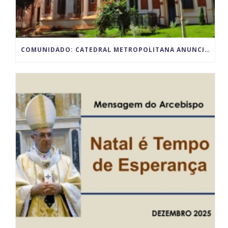
COMUNIDADO: CATEDRAL METROPOLITANA ANUNCIA PARALISAÇÃO TEMPORÁRIA DAS ATIVIDADES POR MOTIVO DAS OBRAS DE RESTAURO