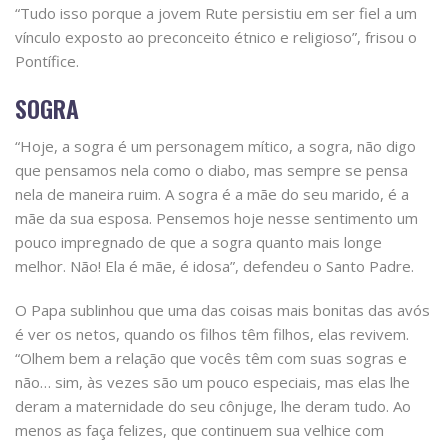
“Tudo isso porque a jovem Rute persistiu em ser fiel a um
vínculo exposto ao preconceito étnico e religioso”, frisou o
Pontífice.
SOGRA
“Hoje, a sogra é um personagem mítico, a sogra, não digo
que pensamos nela como o diabo, mas sempre se pensa
nela de maneira ruim. A sogra é a mãe do seu marido, é a
mãe da sua esposa. Pensemos hoje nesse sentimento um
pouco impregnado de que a sogra quanto mais longe
melhor. Não! Ela é mãe, é idosa”, defendeu o Santo Padre.
O Papa sublinhou que uma das coisas mais bonitas das avós
é ver os netos, quando os filhos têm filhos, elas revivem.
“Olhem bem a relação que vocês têm com suas sogras e
não… sim, às vezes são um pouco especiais, mas elas lhe
deram a maternidade do seu cônjuge, lhe deram tudo. Ao
menos as faça felizes, que continuem sua velhice com