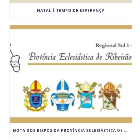
NATAL É TEMPO DE ESPERANÇA
NOTA DOS BISPOS DA PROVÍNCIA ECLESIÁSTICA DE RIBEIRÃO PRETO SOBRE O LUGAR DA CELEBRAÇÃO DO MATRIMÔNIO