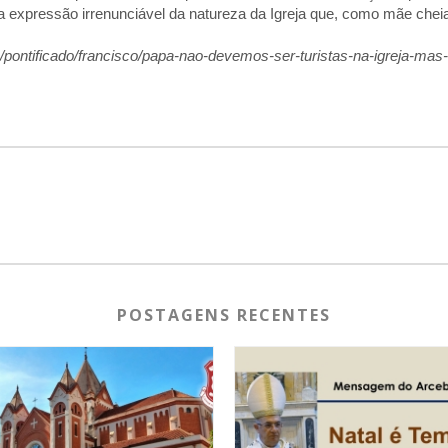
ma expressão irrenunciável da natureza da Igreja que, como mãe cheia
/pontificado/francisco/papa-nao-devemos-ser-turistas-na-igreja-mas
POSTAGENS RECENTES