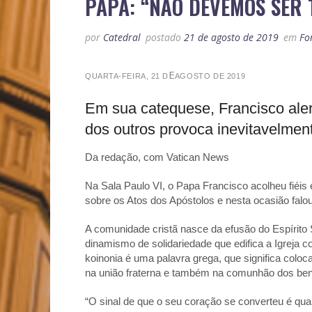
PAPA: “NÃO DEVEMOS SER 
por
Catedral
postado
21 de agosto de 2019
em
Fo
E
QUARTA-FEIRA, 21
D
AGOSTO
DE
2019
Em sua catequese, Francisco aler
dos outros provoca inevitavelment
Da redação, com Vatican News
Na Sala Paulo VI, o Papa Francisco acolheu fiéis 
sobre os Atos dos Apóstolos e nesta ocasião falo
A comunidade cristã nasce da efusão do Espírito S
dinamismo de solidariedade que edifica a Igreja 
koinonia
é uma palavra grega, que significa coloc
na união fraterna e também na comunhão dos ben
“O sinal de que o seu coração se converteu é qu