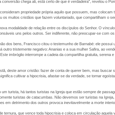
 conversão chega ali, está certo de que é verdadeira”, revelou o Pont
 consideram propriedade própria aquilo que possuem, mas colocam
eu os muitos cristãos que fazem voluntariado, que compartilham o s
va modalidade de relação entre os discípulos do Senhor. O vínculo 
nsáveis uns pelos outros. Ser indiferente, não preocupar-se com os 
o dos bens, Francisco citou o testemunho de Barnabé: ele possui u
á outro tristemente negativo: Ananias e a sua mulher Safira, ao ve
. Este imbróglio interrompe a cadeia da compartilha gratuita, serena
ristã, deste amor cristão: fazer de conta de querer bem, mas buscar 
gnifica cultivar a hipocrisia, afastar-se da verdade, se tornar egoís
m turista, há tantos turistas na Igreja que estão sempre de passagem
omente turistas de catacumbas. Não devemos ser turistas na Igreja
s em detrimento dos outros provoca inevitavelmente a morte interior
 ternura, que vence toda hipocrisia e coloca em circulação aquela ve