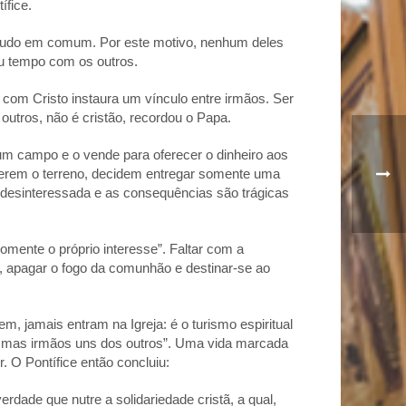
ífice.
 tudo em comum. Por este motivo, nenhum deles
eu tempo com os outros.
com Cristo instaura um vínculo entre irmãos. Ser
outros, não é cristão, recordou o Papa.
m campo e o vende para oferecer o dinheiro aos
nderem o terreno, decidem entregar somente uma
 e desinteressada e as consequências são trágicas
somente o próprio interesse”. Faltar com a
ta, apagar o fogo da comunhão e destinar-se ao
, jamais entram na Igreja: é o turismo espiritual
, mas irmãos uns dos outros”. Uma vida marcada
. O Pontífice então concluiu:
rdade que nutre a solidariedade cristã, a qual,