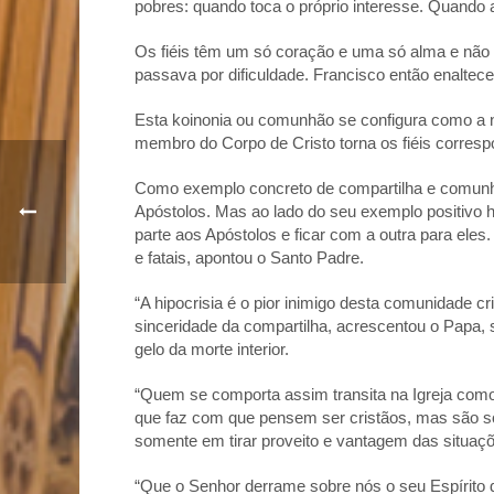
pobres: quando toca o próprio interesse. Quando a
Os fiéis têm um só coração e uma só alma e não
passava por dificuldade. Francisco então enaltec
Esta
koinonia
ou comunhão se configura como a no
membro do Corpo de Cristo torna os fiéis correspo
Como exemplo concreto de compartilha e comunhã
Apóstolos. Mas ao lado do seu exemplo positivo h
parte aos Apóstolos e ficar com a outra para eles
e fatais, apontou o Santo Padre.
“A hipocrisia é o pior inimigo desta comunidade c
sinceridade da compartilha, acrescentou o Papa, si
gelo da morte interior.
“Quem se comporta assim transita na Igreja como u
que faz com que pensem ser cristãos, mas são s
somente em tirar proveito e vantagem das situaçõe
“Que o Senhor derrame sobre nós o seu Espírito de