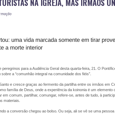
TURISTAS NA IGREJA, MAS IRMÃOS U
rmação
tou: uma vida marcada somente em tirar prove
e a morte interior
e peregrinos para a Audiência Geral desta quarta-feira, 21. O Pontíf
u sobre a “comunhão integral na comunidade dos fiéis”.
anto e cresce graças ao fermento da partilha entre os irmãos em Cri
como família de Deus, onde a experiência da
koinonia
é um elemento ce
ar em comum, partilhar, comungar, refere-se, antes de tudo, à partic
s materiais.
ando a conversão chegou ao bolso. Ou seja, ali se vê se uma pessoa