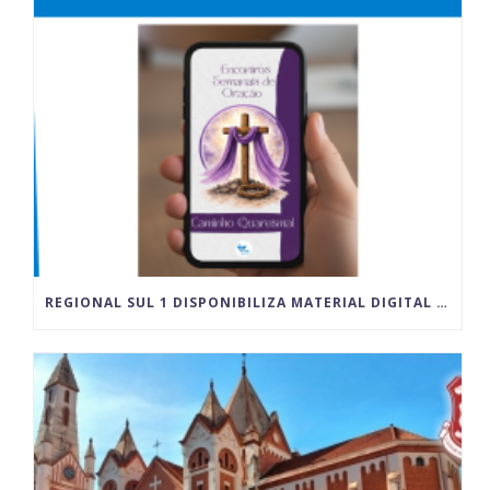
REGIONAL SUL 1 DISPONIBILIZA MATERIAL DIGITAL PARA VIVÊNCIA DA QUARESMA E DO TEMPO PASCAL