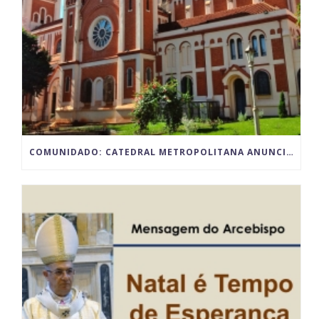
COMUNIDADO: CATEDRAL METROPOLITANA ANUNCIA PARALISAÇÃO TEMPORÁRIA DAS ATIVIDADES POR MOTIVO DAS OBRAS DE RESTAURO