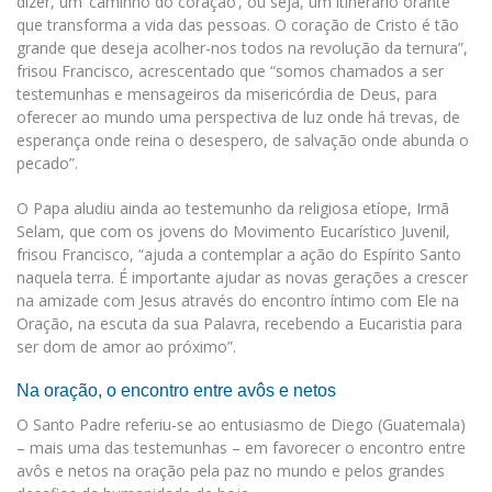
dizer, um ‘caminho do coração’, ou seja, um itinerário orante
que transforma a vida das pessoas. O coração de Cristo é tão
grande que deseja acolher-nos todos na revolução da ternura”,
frisou Francisco, acrescentado que “somos chamados a ser
testemunhas e mensageiros da misericórdia de Deus, para
oferecer ao mundo uma perspectiva de luz onde há trevas, de
esperança onde reina o desespero, de salvação onde abunda o
pecado”.
O Papa aludiu ainda ao testemunho da religiosa etíope, Irmã
Selam, que com os jovens do Movimento Eucarístico Juvenil,
frisou Francisco, “ajuda a contemplar a ação do Espírito Santo
naquela terra. É importante ajudar as novas gerações a crescer
na amizade com Jesus através do encontro íntimo com Ele na
Oração, na escuta da sua Palavra, recebendo a Eucaristia para
ser dom de amor ao próximo”.
Na oração, o encontro entre avôs e netos
O Santo Padre referiu-se ao entusiasmo de Diego (Guatemala)
– mais uma das testemunhas – em favorecer o encontro entre
avôs e netos na oração pela paz no mundo e pelos grandes