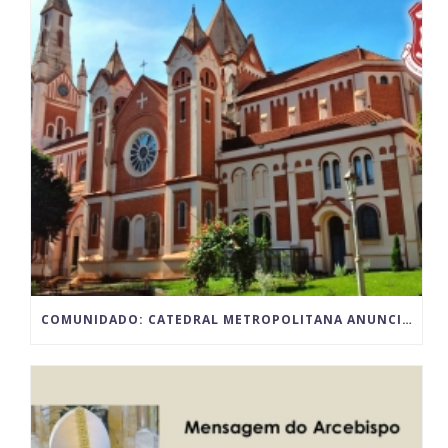
COMUNIDADO: CATEDRAL METROPOLITANA ANUNCIA PARALISAÇÃO TEMPORÁRIA DAS ATIVIDADES POR MOTIVO DAS OBRAS DE RESTAURO