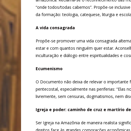
“onde todos/todas cabemos”. Propõe-se inclusive
da formação: teologia, catequese, liturgia e escolas
A vida consagrada
Propõe-se promover uma vida consagrada alternati
estar e com quantos ninguém quer estar. Aconselha
inculturação e diálogo entre espiritualidades e c
Ecumenismo
O Documento não deixa de relevar o importante f
pentecostal, especialmente nas periferias: “Elas
livremente, sem censuras, dogmatismos, nem discip
Igreja e poder: caminho de cruz e martírio d
Ser Igreja na Amazônia de maneira realista signif
direitos face às grandes corporações econômicas e 