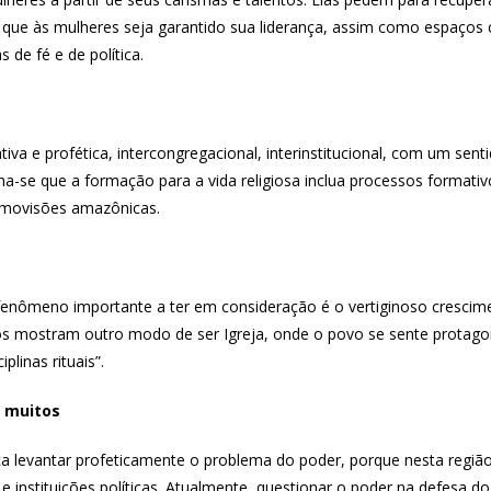
 que às mulheres seja garantido sua liderança, assim como espaços 
 de fé e de política.
va e profética, intercongregacional, interinstitucional, com um sen
-se que a formação para a vida religiosa inclua processos formativos
osmovisões amazônicas.
enômeno importante a ter em consideração é o vertiginoso crescime
 nos mostram outro modo de ser Igreja, onde o povo se sente protago
linas rituais”.
e muitos
ica levantar profeticamente o problema do poder, porque nesta região
instituições políticas. Atualmente, questionar o poder na defesa do t