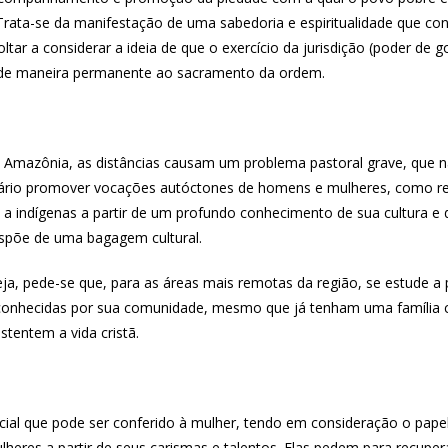
 Trata-se da manifestação de uma sabedoria e espiritualidade que con
ltar a considerar a ideia de que o exercício da jurisdição (poder de
 e de maneira permanente ao sacramento da ordem.
 da Amazônia, as distâncias causam um problema pastoral grave, que
sário promover vocações autóctones de homens e mulheres, como re
 a indígenas a partir de um profundo conhecimento de sua cultura 
ispõe de uma bagagem cultural.
eja, pede-se que, para as áreas mais remotas da região, se estude a
reconhecidas por sua comunidade, mesmo que já tenham uma família co
entem a vida cristã.
oficial que pode ser conferido à mulher, tendo em consideração o pap
eres a partir de seus carismas e talentos. Elas pedem para recuper