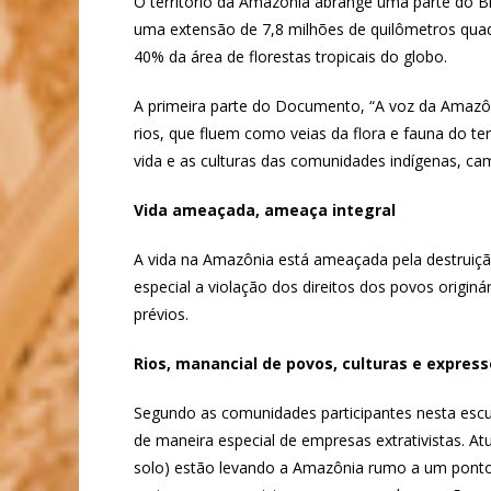
O território da Amazônia abrange uma parte do Br
uma extensão de 7,8 milhões de quilômetros qua
40% da área de florestas tropicais do globo.
A primeira parte do Documento, “A voz da Amazôni
rios, que fluem como veias da flora e fauna do te
vida e as culturas das comunidades indígenas, ca
Vida ameaçada, ameaça integral
A vida na Amazônia está ameaçada pela destruiçã
especial a violação dos direitos dos povos origin
prévios.
Rios, manancial de povos, culturas e expres
Segundo as comunidades participantes nesta escut
de maneira especial de empresas extrativistas. 
solo) estão levando a Amazônia rumo a um ponto