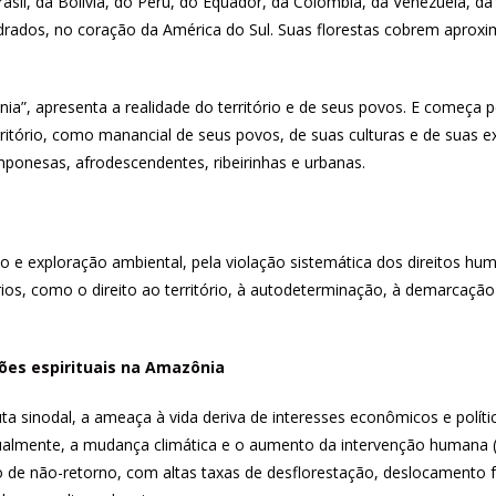
asil, da Bolívia, do Peru, do Equador, da Colômbia, da Venezuela, d
drados, no coração da América do Sul. Suas florestas cobrem aprox
a”, apresenta a realidade do território e de seus povos. E começa p
rritório, como manancial de seus povos, de suas culturas e de suas e
mponesas, afrodescendentes, ribeirinhas e urbanas.
o e exploração ambiental, pela violação sistemática dos direitos 
ários, como o direito ao território, à autodeterminação, à demarcação
sões espirituais na Amazônia
a sinodal, a ameaça à vida deriva de interesses econômicos e polít
Atualmente, a mudança climática e o aumento da intervenção humana
 de não-retorno, com altas taxas de desflorestação, deslocamento