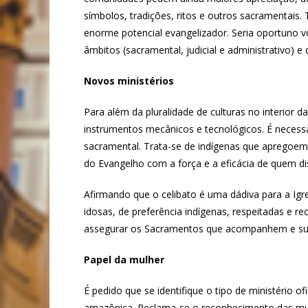
símbolos, tradições, ritos e outros sacramentais.
enorme potencial evangelizador. Seria oportuno vo
âmbitos (sacramental, judicial e administrativo)
Novos ministérios
Para além da pluralidade de culturas no interior
instrumentos mecânicos e tecnológicos. É neces
sacramental. Trata-se de indígenas que apregoem
do Evangelho com a força e a eficácia de quem d
Afirmando que o celibato é uma dádiva para a Igr
idosas, de preferência indígenas, respeitadas e 
assegurar os Sacramentos que acompanhem e sust
Papel da mulher
É pedido que se identifique o tipo de ministério 
amazônica. Reclama-se o reconhecimento das mulh