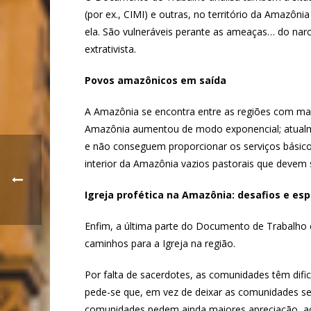
(por ex., CIMI) e outras, no território da Amazô
ela. São vulneráveis perante as ameaças… do narc
extrativista.
Povos amazônicos em saída
A Amazônia se encontra entre as regiões com maio
Amazônia aumentou de modo exponencial; atualm
e não conseguem proporcionar os serviços básico
interior da Amazônia vazios pastorais que devem 
Igreja profética na Amazônia: desafios e es
Enfim, a última parte do Documento de Trabalho
caminhos para a Igreja na região.
Por falta de sacerdotes, as comunidades têm dificul
pede-se que, em vez de deixar as comunidades sem 
comunidades pedem ainda maiores apreciação, a