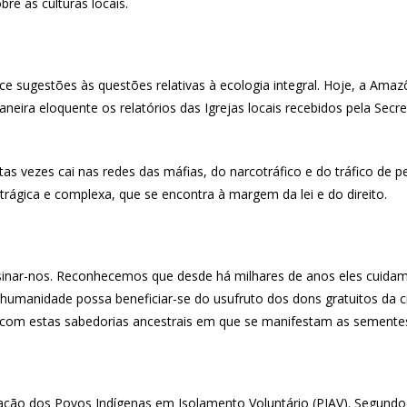
re as culturas locais.
 sugestões às questões relativas à ecologia integral. Hoje, a Amaz
neira eloquente os relatórios das Igrejas locais recebidos pela Secre
tas vezes cai nas redes das máfias, do narcotráfico e do tráfico de 
e trágica e complexa, que se encontra à margem da lei e do direito.
inar-nos. Reconhecemos que desde há milhares de anos eles cuidam d
a humanidade possa beneficiar-se do usufruto dos dons gratuitos da
 com estas sabedorias ancestrais em que se manifestam as semente
ão dos Povos Indígenas em Isolamento Voluntário (PIAV). Segundo da