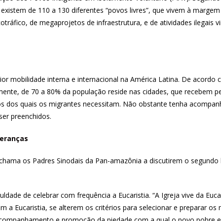
nia existem de 110 a 130 diferentes “povos livres”, que vivem à mar
otráfico, de megaprojetos de infraestrutura, e de atividades ilegais
r mobilidade interna e internacional na América Latina. De acordo c
ente, de 70 a 80% da população reside nas cidades, que recebem
s dos quais os migrantes necessitam. Não obstante tenha acompanha
ser preenchidos.
peranças
 chama os Padres Sinodais da Pan-amazônia a discutirem o segundo 
dade de celebrar com frequência a Eucaristia. “A Igreja vive da Eucarist
a Eucaristia, se alterem os critérios para selecionar e preparar os m
companhamento e promoção da piedade com a qual o povo pobre e s