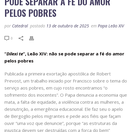
PODE SEPARAR A FÉ DO AMOR
PELOS POBRES
por
Catedral
postado
13 de outubro de 2025
em
Papa Leão XIV
0
“
Dilexi te
”, Leão XIV: não se pode separar a fé do amor
pelos pobres
Publicada a primeira exortação apostólica de Robert
Prevost, um trabalho iniciado por Francisco sobre o tema do
serviço aos pobres, em cujo rosto encontramos “o
sofrimento dos inocentes”. O Papa denuncia a economia que
mata, a falta de equidade, a violência contra as mulheres, a
desnutrição, a emergência educacional. Ele faz seu o apelo
de Bergoglio pelos migrantes e pede aos fiéis que façam
ouvir “uma voz que denuncie”, porque “as estruturas da
injustiça devem ser destruídas com a força do bem”