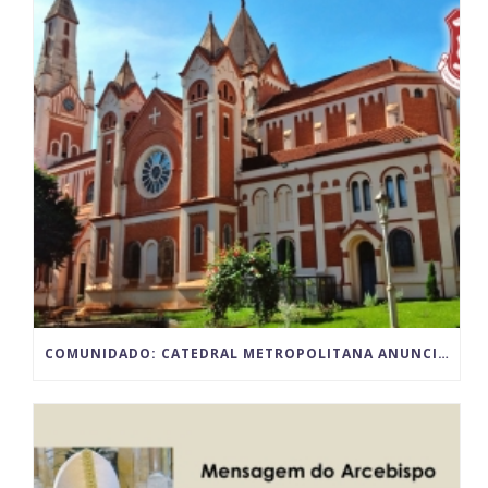
COMUNIDADO: CATEDRAL METROPOLITANA ANUNCIA PARALISAÇÃO TEMPORÁRIA DAS ATIVIDADES POR MOTIVO DAS OBRAS DE RESTAURO