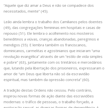
“Aquele que diz amar a Deus e não se compadece dos
necessitados, mente” (45).
Leão ainda lembra o trabalho dos Camilianos pelos doentes
(49), das congregações femininas em hospitais e casas de
repouso (51). Ele lembra o acolhimento nos mosteiros
beneditinos a viúvas, crianças abandonadas, peregrinos e
mendigos (55). E lembra também os franciscanos,
dominicanos, carmelitas e agostinianos que iniciaram “uma
revolução evangélica” através de um “estilo de vida simples
e pobre” (63), juntamente com os trinitários e mercedários
que, lutando pela libertação dos prisioneiros, expressaram o
amor de “um Deus que liberta não só da escravidão
espiritual, mas também da opressão concreta” (60).
A tradição destas Ordens não cessou. Pelo contrário,
inspirou novas formas de ação diante das escravidões
modernas: o tráfico de pessoas, o trabalho forçado, a
exploração sexual, as diversas formas de dependência. A